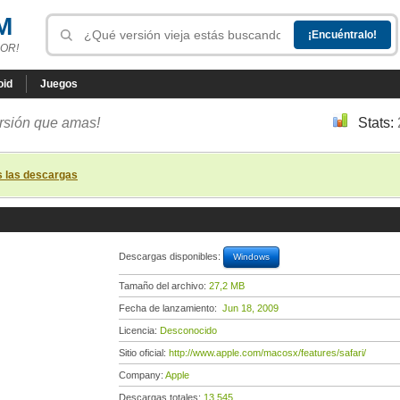
M
OR!
oid
Juegos
ersión que amas!
Stats:
s las descargas
Descargas disponibles:
Windows
Tamaño del archivo:
27,2 MB
Fecha de lanzamiento:
Jun 18, 2009
Licencia:
Desconocido
Sitio oficial:
http://www.apple.com/macosx/features/safari/
Company:
Apple
Descargas totales:
13 545