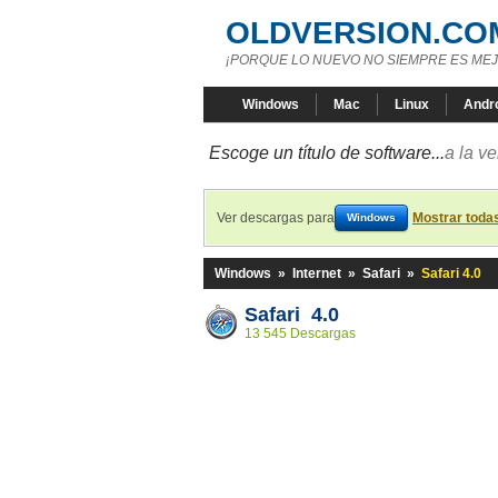
OLDVERSION.CO
¡PORQUE LO NUEVO NO SIEMPRE ES MEJ
Windows
Mac
Linux
Andr
Escoge un título de software...
a la v
Ver descargas para
Mostrar toda
Windows
Windows
»
Internet
»
Safari
»
Safari 4.0
Safari 4.0
13 545 Descargas