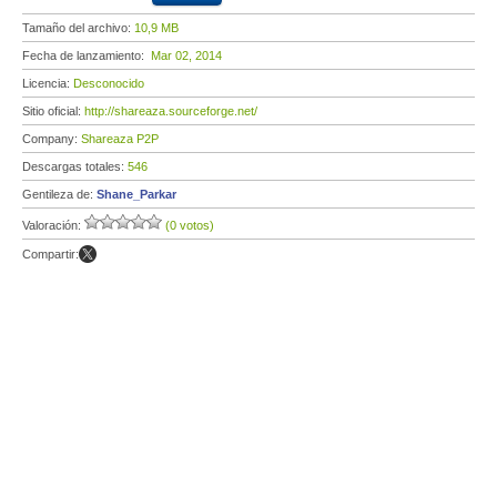
Tamaño del archivo:
10,9 MB
Fecha de lanzamiento:
Mar 02, 2014
Licencia:
Desconocido
Sitio oficial:
http://shareaza.sourceforge.net/
Company:
Shareaza P2P
Descargas totales:
546
Gentileza de:
Shane_Parkar
Valoración:
(0 votos)
Compartir: