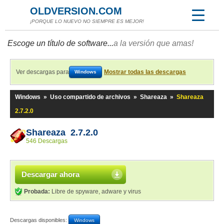
OLDVERSION.COM
¡PORQUE LO NUEVO NO SIEMPRE ES MEJOR!
Escoge un título de software...
a la versión que amas!
Ver descargas para
Mostrar todas las descargas
Windows
Windows
»
Uso compartido de archivos
»
Shareaza
»
Shareaza
2.7.2.0
Shareaza 2.7.2.0
546 Descargas
Descargar ahora
Probada:
Libre de spyware, adware y virus
Descargas disponibles:
Windows