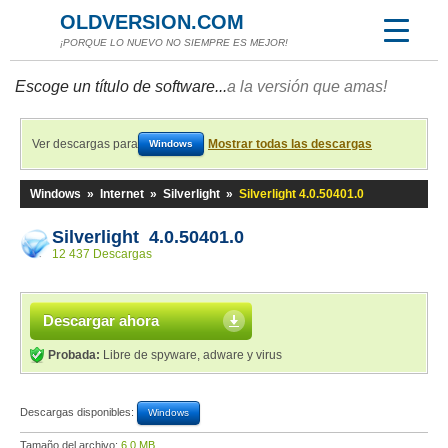
OLDVERSION.COM
¡PORQUE LO NUEVO NO SIEMPRE ES MEJOR!
Escoge un título de software...
a la versión que amas!
Ver descargas para
Mostrar todas las descargas
Windows
Windows
»
Internet
»
Silverlight
»
Silverlight 4.0.50401.0
Silverlight 4.0.50401.0
12 437 Descargas
Descargar ahora
Probada:
Libre de spyware, adware y virus
Descargas disponibles:
Windows
Tamaño del archivo:
6,0 MB