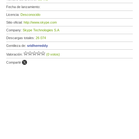
Fecha de lanzamiento:
Licencia:
Desconocido
Sitio oficial:
http://www.skype.com
Company:
Skype Technologies S.A
Descargas totales:
26 074
Gentileza de:
sridherreddy
Valoración:
(0 votos)
Compartir: