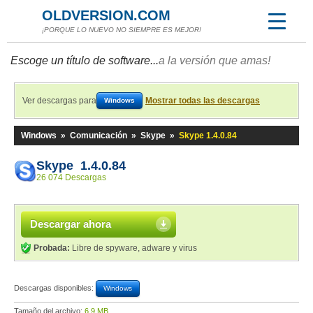
OLDVERSION.COM
¡PORQUE LO NUEVO NO SIEMPRE ES MEJOR!
Escoge un título de software...
a la versión que amas!
Ver descargas para
Mostrar todas las descargas
Windows
Windows
»
Comunicación
»
Skype
»
Skype 1.4.0.84
Skype 1.4.0.84
26 074 Descargas
Descargar ahora
Probada:
Libre de spyware, adware y virus
Descargas disponibles:
Windows
Tamaño del archivo:
6,9 MB