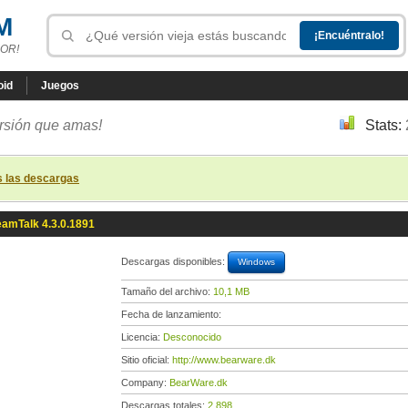
M
OR!
oid
Juegos
ersión que amas!
Stats:
s las descargas
eamTalk 4.3.0.1891
Descargas disponibles:
Windows
Tamaño del archivo:
10,1 MB
Fecha de lanzamiento:
Licencia:
Desconocido
Sitio oficial:
http://www.bearware.dk
Company:
BearWare.dk
Descargas totales:
2 898