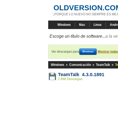
OLDVERSION.CO
¡PORQUE LO NUEVO NO SIEMPRE ES MEJ
Windows
Mac
Linux
Andr
Escoge un título de software...
a la v
Ver descargas para
Mostrar toda
Windows
Windows
»
Comunicación
»
TeamTalk
»
T
TeamTalk 4.3.0.1891
2 898 Descargas