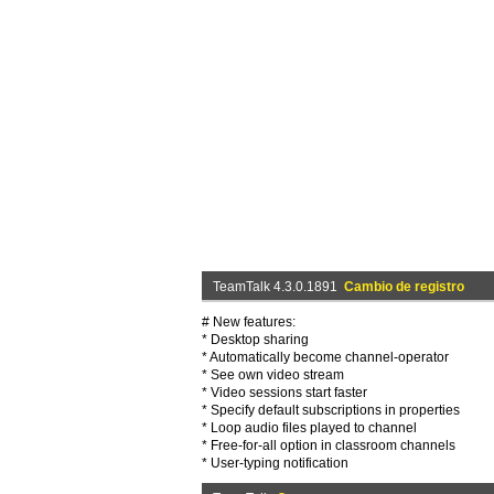
TeamTalk 4.3.0.1891
Cambio de registro
# New features:
* Desktop sharing
* Automatically become channel-operator
* See own video stream
* Video sessions start faster
* Specify default subscriptions in properties
* Loop audio files played to channel
* Free-for-all option in classroom channels
* User-typing notification