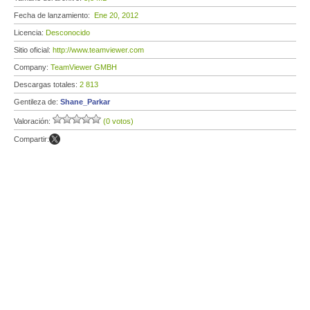
Fecha de lanzamiento:
Ene 20, 2012
Licencia:
Desconocido
Sitio oficial:
http://www.teamviewer.com
Company:
TeamViewer GMBH
Descargas totales:
2 813
Gentileza de:
Shane_Parkar
Valoración:
(0 votos)
Compartir: