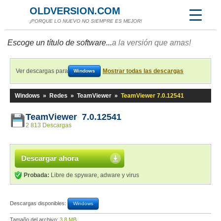
OLDVERSION.COM
¡PORQUE LO NUEVO NO SIEMPRE ES MEJOR!
Escoge un título de software...
a la versión que amas!
Ver descargas para
Mostrar todas las descargas
Windows
Windows
»
Redes
»
TeamViewer
»
TeamViewer 7.0.12541
TeamViewer 7.0.12541
2 813 Descargas
Descargar ahora
Probada:
Libre de spyware, adware y virus
Descargas disponibles:
Windows
Tamaño del archivo:
3,8 MB