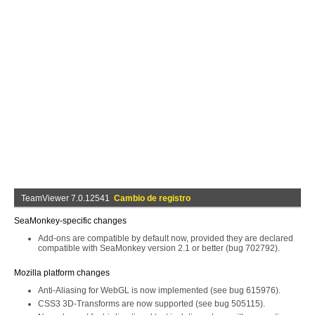
TeamViewer 7.0.12541
Cambio de registro
SeaMonkey-specific changes
Add-ons are compatible by default now, provided they are declared
compatible with SeaMonkey version 2.1 or better (bug 702792).
Mozilla platform changes
Anti-Aliasing for WebGL is now implemented (see bug 615976).
CSS3 3D-Transforms are now supported (see bug 505115).