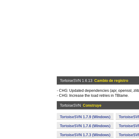
TortoiseSVN 1.6.13
Cambio de registro
- CHG: Updated dependencies (apr, openssl, zlib, 
- CHG: Increase the load retries in TBlame.
TortoiseSVN
Construye
TortoiseSVN 1.7.9 (Windows)
TortoiseSV
TortoiseSVN 1.7.6 (Windows)
TortoiseSV
TortoiseSVN 1.7.3 (Windows)
TortoiseSV