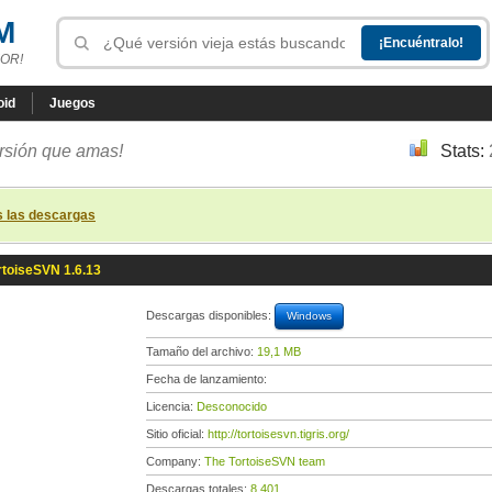
M
OR!
oid
Juegos
ersión que amas!
Stats:
s las descargas
rtoiseSVN 1.6.13
Descargas disponibles:
Windows
Tamaño del archivo:
19,1 MB
Fecha de lanzamiento:
Licencia:
Desconocido
Sitio oficial:
http://tortoisesvn.tigris.org/
Company:
The TortoiseSVN team
Descargas totales:
8 401