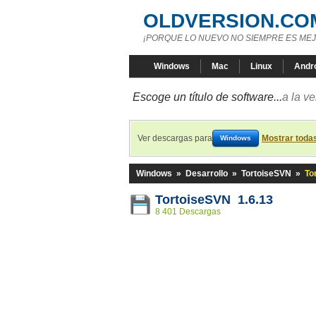
OLDVERSION.CO
¡PORQUE LO NUEVO NO SIEMPRE ES MEJ
Windows
Mac
Linux
Andr
Escoge un título de software...
a la v
Ver descargas para
Mostrar toda
Windows
Windows
»
Desarrollo
»
TortoiseSVN
»
To
TortoiseSVN 1.6.13
8 401 Descargas