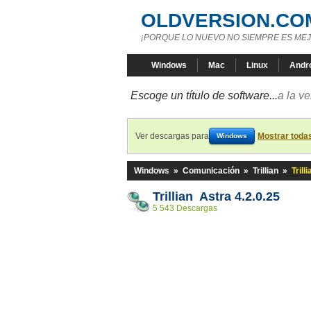
OLDVERSION.CO
¡PORQUE LO NUEVO NO SIEMPRE ES MEJ
Windows
Mac
Linux
Andr
Escoge un título de software...
a la v
Ver descargas para
Mostrar toda
Windows
Windows
»
Comunicación
»
Trillian
»
Trill
Trillian Astra 4.2.0.25
5 543 Descargas