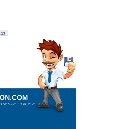
0.13
ION.COM
O SIEMPRE ES MEJOR!