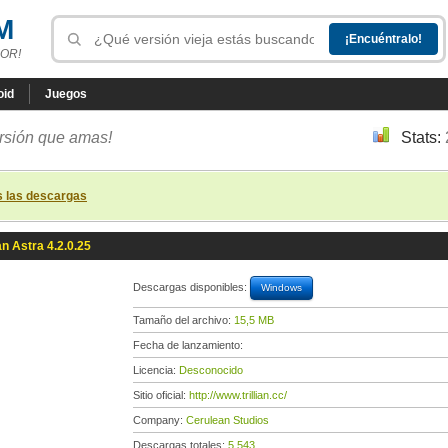
M
OR!
oid
Juegos
ersión que amas!
Stats:
s las descargas
ian Astra 4.2.0.25
Descargas disponibles:
Windows
Tamaño del archivo:
15,5 MB
Fecha de lanzamiento:
Licencia:
Desconocido
Sitio oficial:
http://www.trillian.cc/
Company:
Cerulean Studios
Descargas totales:
5 543