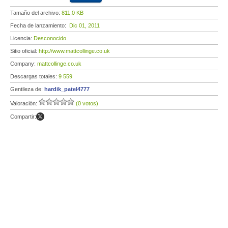
Tamaño del archivo:
811,0 KB
Fecha de lanzamiento:
Dic 01, 2011
Licencia:
Desconocido
Sitio oficial:
http://www.mattcollinge.co.uk
Company:
mattcollinge.co.uk
Descargas totales:
9 559
Gentileza de:
hardik_patel4777
Valoración:
(0 votos)
Compartir: