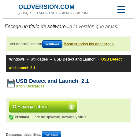
OLDVERSION.COM
¡PORQUE LO NUEVO NO SIEMPRE ES MEJOR!
Escoge un título de software...
a la versión que amas!
Ver descargas para
Mostrar todas las descargas
Windows
Windows
»
Utilidades
»
USB Detect and Launch
»
USB Detect
and Launch 2.1
USB Detect and Launch 2.1
9 559 Descargas
Descargar ahora
Probada:
Libre de spyware, adware y virus
Descargas disponibles:
Windows