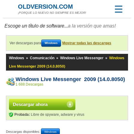
OLDVERSION.COM
¡PORQUE LO NUEVO NO SIEMPRE ES MEJOR!
Escoge un título de software...
a la versión que amas!
Ver descargas para
Mostrar todas las descargas
Windows
Windows
»
Comunicación
»
Windows Live Messenger
»
Windows
Live Messenger 2009 (14.0.8050)
Windows Live Messenger 2009 (14.0.8050)
1 688 Descargas
Descargar ahora
Probada:
Libre de spyware, adware y virus
Descargas disponibles:
Windows