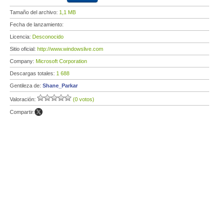
Tamaño del archivo:
1,1 MB
Fecha de lanzamiento:
Licencia:
Desconocido
Sitio oficial:
http://www.windowslive.com
Company:
Microsoft Corporation
Descargas totales:
1 688
Gentileza de:
Shane_Parkar
Valoración:
(0 votos)
Compartir: