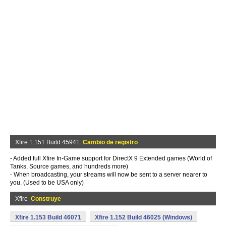
Xfire 1.151 Build 45941
Cambio de registro
- Added full Xfire In-Game support for DirectX 9 Extended games (World of
Tanks, Source games, and hundreds more)
- When broadcasting, your streams will now be sent to a server nearer to
you. (Used to be USA only)
Xfire
Construye
Xfire 1.153 Build 46071
Xfire 1.152 Build 46025 (Windows)