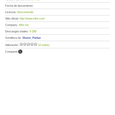
Fecha de lanzamiento:
Licencia:
Desconocido
Sitio oficial:
http://www.xfire.com
Company:
Xfire Inc
Descargas totales:
9 289
Gentileza de:
Shane_Parkar
Valoración:
(0 votos)
Compartir: