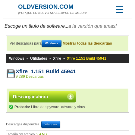
OLDVERSION.COM
¡PORQUE LO NUEVO NO SIEMPRE ES MEJOR!
Escoge un título de software...
a la versión que amas!
Ver descargas para
Mostrar todas las descargas
Windows
Windows
»
Utilidades
»
Xfire
»
Xfire 1.151 Build 45941
Xfire 1.151 Build 45941
9 289 Descargas
Descargar ahora
Probada:
Libre de spyware, adware y virus
Descargas disponibles:
Windows
Tamaño del archivo:
9,4 MB