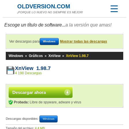
OLDVERSION.COM
¡PORQUE LO NUEVO NO SIEMPRE ES MEJOR!
Escoge un título de software...
a la versión que amas!
Ver descargas para
Mostrar todas las descargas
Windows
Windows
»
Gráficos
»
XnView
»
XnView 1.98.7
XnView 1.98.7
4 198 Descargas
Descargar ahora
Probada:
Libre de spyware, adware y virus
Descargas disponibles:
Windows
Tamaño del archivo:
4,4 MB