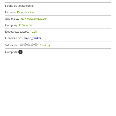
Fecha de lanzamiento:
Licencia:
Desconocido
Sitio oficial:
http://www.xnview.com
Company:
XnView.com
Descargas totales:
4 198
Gentileza de:
Shane_Parkar
Valoración:
(0 votos)
Compartir: