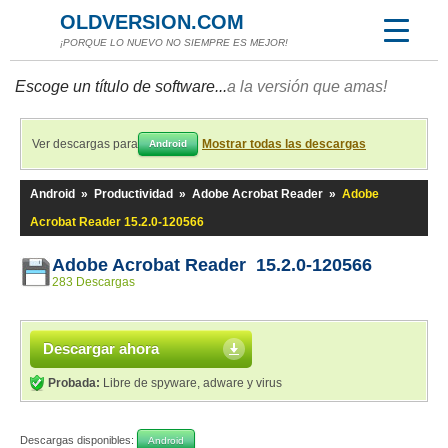
OLDVERSION.COM
¡PORQUE LO NUEVO NO SIEMPRE ES MEJOR!
Escoge un título de software...
a la versión que amas!
Ver descargas para
Mostrar todas las descargas
Android
Android
»
Productividad
»
Adobe Acrobat Reader
»
Adobe
Acrobat Reader 15.2.0-120566
Adobe Acrobat Reader 15.2.0-120566
283 Descargas
Descargar ahora
Probada:
Libre de spyware, adware y virus
Descargas disponibles:
Android