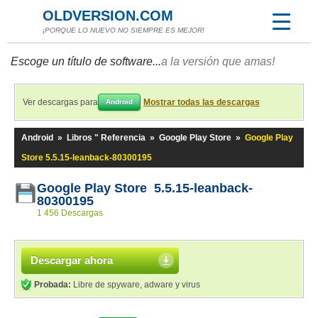
OLDVERSION.COM
¡PORQUE LO NUEVO NO SIEMPRE ES MEJOR!
Escoge un título de software...
a la versión que amas!
Ver descargas para
Mostrar todas las descargas
Android
Android
»
Libros " Referencia
»
Google Play Store
»
Google Play
Store 5.5.15-leanback-80300195
Google Play Store 5.5.15-leanback-
80300195
1 456 Descargas
Descargar ahora
Probada:
Libre de spyware, adware y virus