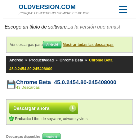
OLDVERSION.COM
¡PORQUE LO NUEVO NO SIEMPRE ES MEJOR!
Escoge un título de software...
a la versión que amas!
Ver descargas para
Mostrar todas las descargas
Android
Android
»
Productividad
»
Chrome Beta
»
Chrome Beta
45.0.2454.80-245408000
Chrome Beta 45.0.2454.80-245408000
43 Descargas
Descargar ahora
Probada:
Libre de spyware, adware y virus
Descargas disponibles:
Android