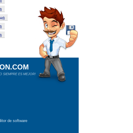
)
)
id)
)
)
ION.COM
O SIEMPRE ES MEJOR!
itor de software