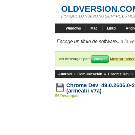
OLDVERSION.CO
¡PORQUE LO NUEVO NO SIEMPRE ES MEJ
Windows
Mac
Linux
Andr
Escoge un título de software...
a la v
Ver descargas para
Mostrar todas
Android
Android
»
Comunicación
»
Chrome Dev
»
Chrome Dev 49.0.2606.0-
(armeabi-v7a)
56 Descargas