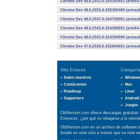
Chrome Dev 48.0.2553.4-255300451 (arm64-
Chrome Dev 48.0.2553.4-255300400 (armeabi
Chrome Dev 48.0.2547.0-254700001 (armeabi
Chrome Dev 48.0.2543.0-254300051 (arm64-
Chrome Dev 48.0.2543.0-254300000 (armeabi
Chrome Dev 47.0.2526.6-252600601 (armeabi
Sitio Enlaces
Categorí
Sobre nosotros
Window
Contáctenos
Mac
Roadmap
Linux
Supporters
Android
Juegos
OldVersion.com ofrece descargas gratuitas 
Entonces, ¿por qué no rebajarse a la vers
OldVersion.com es un archivo de software in
listado en este sitio a menos que se note e