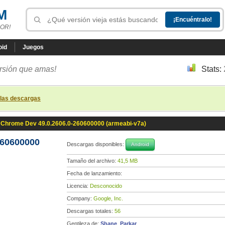
M
OR!
oid
Juegos
ersión que amas!
Stats:
 las descargas
Chrome Dev 49.0.2606.0-260600000 (armeabi-v7a)
260600000
Descargas disponibles:
Android
Tamaño del archivo:
41,5 MB
Fecha de lanzamiento:
Licencia:
Desconocido
Company:
Google, Inc.
Descargas totales:
56
Gentileza de:
Shane_Parkar