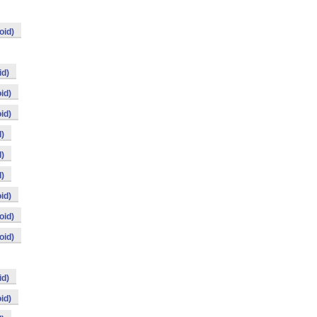
oid)
id)
id)
id)
)
)
)
id)
oid)
oid)
id)
id)