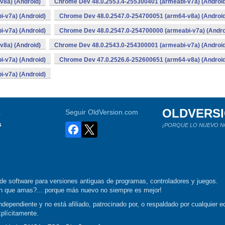
v8a) (Android)
Chrome Dev 48.0.2553.4-255300401 (armeabi-v7a) (Android
-v7a) (Android)
Chrome Dev 48.0.2547.0-254700051 (arm64-v8a) (Android
-v7a) (Android)
Chrome Dev 48.0.2547.0-254700000 (armeabi-v7a) (Andro
v8a) (Android)
Chrome Dev 48.0.2543.0-254300001 (armeabi-v7a) (Android
-v7a) (Android)
Chrome Dev 47.0.2526.6-252600651 (arm64-v8a) (Android
-v7a) (Android)
OLDVERS
a
Seguir OldVersion.com
s
¡PORQUE LO NUEVO N
de software para versiones antiguas de programas, controladores y juegos.
ión que amas?... porque más nuevo no siempre es mejor!
dependiente y no está afiliado, patrocinado por, o respaldado por cualquier ed
xplícitamente.