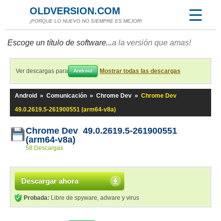
OLDVERSION.COM
¡PORQUE LO NUEVO NO SIEMPRE ES MEJOR!
Escoge un título de software...
a la versión que amas!
Ver descargas para
Mostrar todas las descargas
Android
Android
»
Comunicación
»
Chrome Dev
»
Chrome Dev
49.0.2619.5-261900551 (arm64-v8a)
Chrome Dev 49.0.2619.5-261900551
(arm64-v8a)
58 Descargas
Descargar ahora
Probada:
Libre de spyware, adware y virus