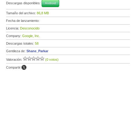
Descargas disponibles:
Android
Tamaño del archivo:
86,8 MB
Fecha de lanzamiento:
Licencia:
Desconocido
Company:
Google, Inc.
Descargas totales:
58
Gentileza de:
Shane_Parkar
Valoración:
(0 votos)
Compartir: