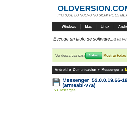
OLDVERSION.CO
¡PORQUE LO NUEVO NO SIEMPRE ES MEJ
Windows
Mac
Linux
Andr
Escoge un título de software...
a la v
Ver descargas para
Mostrar todas
Android
Android
»
Comunicación
»
Messenger
»
M
Messenger 52.0.0.19.66-1
(armeabi-v7a)
153 Descargas