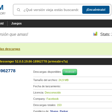
M
OR!
oid
Juegos
ersión que amas!
Stats:
 las descargas
essenger 52.0.0.19.66-18962778 (armeabi-v7a)
8962778
Descargas disponibles:
Android
Tamaño del archivo:
24,9 MB
Fecha de lanzamiento:
Licencia:
Desconocido
Company:
Facebook
Descargas totales:
153
Gentileza de:
Shane_Parkar