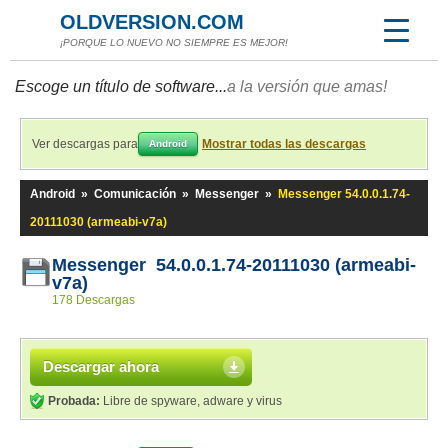
OLDVERSION.COM
¡PORQUE LO NUEVO NO SIEMPRE ES MEJOR!
Escoge un título de software...
a la versión que amas!
Ver descargas para
Mostrar todas las descargas
Android
Android
»
Comunicación
»
Messenger
»
Messenger 54.0.0.1.74-
20111030 (armeabi-v7a)
Messenger 54.0.0.1.74-20111030 (armeabi-
v7a)
178 Descargas
Descargar ahora
Probada:
Libre de spyware, adware y virus