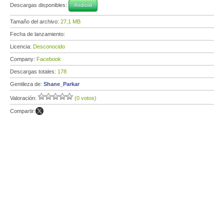
Descargas disponibles:
Android
Tamaño del archivo:
27,1 MB
Fecha de lanzamiento:
Licencia:
Desconocido
Company:
Facebook
Descargas totales:
178
Gentileza de:
Shane_Parkar
Valoración:
(0 votos)
Compartir: