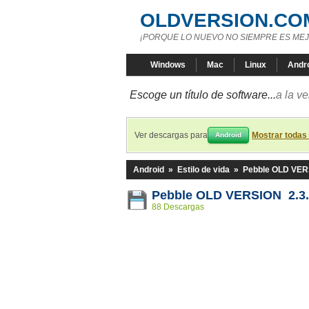
OLDVERSION.CO
¡PORQUE LO NUEVO NO SIEMPRE ES MEJ
Windows
Mac
Linux
Andr
Escoge un título de software...
a la v
Ver descargas para
Mostrar todas
Android
Android
»
Estilo de vida
»
Pebble OLD VE
Pebble OLD VERSION 2.3.
88 Descargas