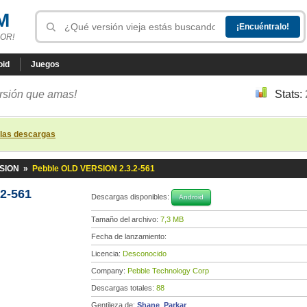
M
OR!
oid
Juegos
ersión que amas!
Stats:
 las descargas
RSION
»
Pebble OLD VERSION 2.3.2-561
2-561
Descargas disponibles:
Android
Tamaño del archivo:
7,3 MB
Fecha de lanzamiento:
Licencia:
Desconocido
Company:
Pebble Technology Corp
Descargas totales:
88
Gentileza de:
Shane_Parkar