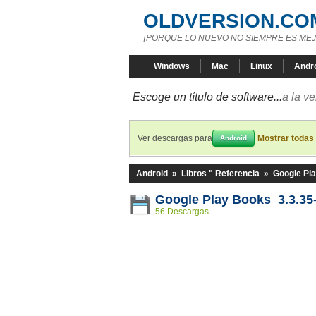
OLDVERSION.CO
¡PORQUE LO NUEVO NO SIEMPRE ES MEJ
Windows
Mac
Linux
Andr
Escoge un título de software...
a la v
Ver descargas para
Mostrar todas
Android
Android
»
Libros " Referencia
»
Google Pl
Google Play Books 3.3.35
56 Descargas