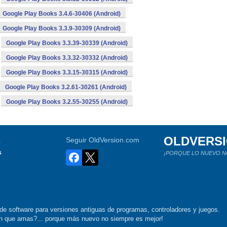
Google Play Books 3.4.6-30406 (Android)
Google Play Books 3.3.9-30309 (Android)
Google Play Books 3.3.39-30339 (Android)
Google Play Books 3.3.32-30332 (Android)
Google Play Books 3.3.15-30315 (Android)
Google Play Books 3.2.61-30261 (Android)
Google Play Books 3.2.55-30255 (Android)
OLDVERS
a
Seguir OldVersion.com
s
¡PORQUE LO NUEVO N
de software para versiones antiguas de programas, controladores y juegos.
ión que amas?... porque más nuevo no siempre es mejor!