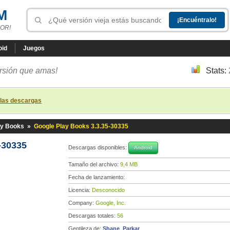
M
OR!
oid
Juegos
ersión que amas!
Stats:
 las descargas
ay Books
»
Google Play Books 3.3.35-30335
-30335
Descargas disponibles:
Android
Tamaño del archivo:
9,4 MB
Fecha de lanzamiento:
Licencia:
Desconocido
Company:
Google, Inc.
Descargas totales:
56
Gentileza de:
Shane_Parkar