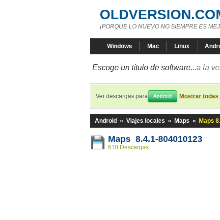
OLDVERSION.CO
¡PORQUE LO NUEVO NO SIEMPRE ES MEJ
Windows
Mac
Linux
Andr
Escoge un título de software...
a la v
Ver descargas para
Mostrar todas
Android
Android
»
Viajes locales
»
Maps
»
Maps 8
Maps 8.4.1-804010123
610 Descargas