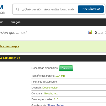
M
OR!
oid
Juegos
ersión que amas!
Stats:
 las descargas
.4.1-804010123
Descargas disponibles:
Android
Tamaño del archivo:
12,4 MB
Fecha de lanzamiento:
Licencia:
Desconocido
Company:
Google, Inc.
Descargas totales:
610
Gentileza de:
Shane_Parkar