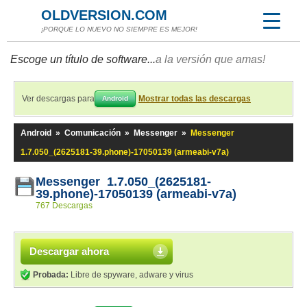
OLDVERSION.COM
¡PORQUE LO NUEVO NO SIEMPRE ES MEJOR!
Escoge un título de software...
a la versión que amas!
Ver descargas para
Mostrar todas las descargas
Android
Android
»
Comunicación
»
Messenger
»
Messenger
1.7.050_(2625181-39.phone)-17050139 (armeabi-v7a)
Messenger 1.7.050_(2625181-
39.phone)-17050139 (armeabi-v7a)
767 Descargas
Descargar ahora
Probada:
Libre de spyware, adware y virus