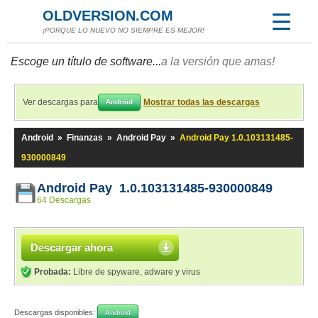
OLDVERSION.COM
¡PORQUE LO NUEVO NO SIEMPRE ES MEJOR!
Escoge un título de software...
a la versión que amas!
Ver descargas para
Mostrar todas las descargas
Android
Android
»
Finanzas
»
Android Pay
»
Android Pay 1.0.103131485-
930000849
Android Pay 1.0.103131485-930000849
64 Descargas
Descargar ahora
Probada:
Libre de spyware, adware y virus
Descargas disponibles:
Android