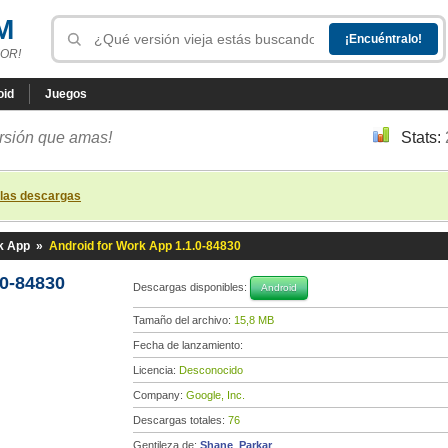
M
OR!
oid
Juegos
ersión que amas!
Stats:
 las descargas
k App
»
Android for Work App 1.1.0-84830
.0-84830
Descargas disponibles:
Android
Tamaño del archivo:
15,8 MB
Fecha de lanzamiento:
Licencia:
Desconocido
Company:
Google, Inc.
Descargas totales:
76
Gentileza de:
Shane_Parkar