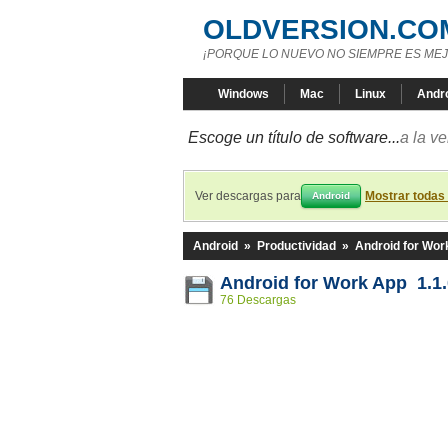
OLDVERSION.CO
¡PORQUE LO NUEVO NO SIEMPRE ES MEJ
Windows
Mac
Linux
Andr
Escoge un título de software...
a la v
Ver descargas para
Mostrar todas
Android
Android
»
Productividad
»
Android for Wor
Android for Work App 1.1
76 Descargas