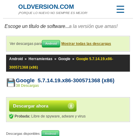
OLDVERSION.COM
¡PORQUE LO NUEVO NO SIEMPRE ES MEJOR!
Escoge un título de software...
a la versión que amas!
Ver descargas para
Mostrar todas las descargas
Android
Android
»
Herramientas
»
Google
»
Google 5.7.14.19.x86-
300571368 (x86)
Google 5.7.14.19.x86-300571368 (x86)
38 Descargas
Descargar ahora
Probada:
Libre de spyware, adware y virus
Descargas disponibles:
Android