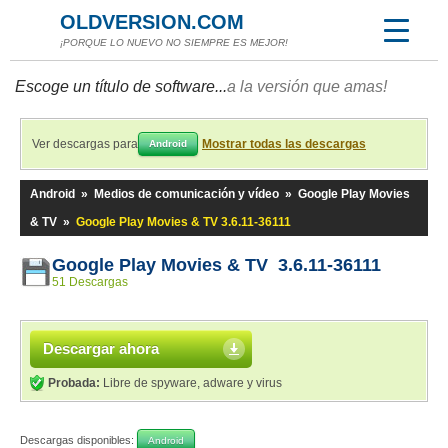
OLDVERSION.COM
¡PORQUE LO NUEVO NO SIEMPRE ES MEJOR!
Escoge un título de software...
a la versión que amas!
Ver descargas para
Mostrar todas las descargas
Android
Android
»
Medios de comunicación y vídeo
»
Google Play Movies
& TV
»
Google Play Movies & TV 3.6.11-36111
Google Play Movies & TV 3.6.11-36111
51 Descargas
Descargar ahora
Probada:
Libre de spyware, adware y virus
Descargas disponibles:
Android