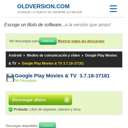
OLDVERSION.COM
¡PORQUE LO NUEVO NO SIEMPRE ES MEJOR!
Escoge un título de software...
a la versión que amas!
Ver descargas para
Mostrar todas las descargas
Android
Android
»
Medios de comunicación y vídeo
»
Google Play Movies
& TV
»
Google Play Movies & TV 3.7.18-37181
Google Play Movies & TV 3.7.18-37181
56 Descargas
Descargar ahora
Probada:
Libre de spyware, adware y virus
Descargas disponibles:
Android