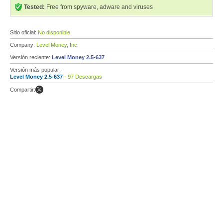
Tested:
Free from spyware, adware and viruses
Sitio oficial:
No disponible
Company:
Level Money, Inc.
Versión reciente:
Level Money 2.5-637
Versión más popular:
Level Money 2.5-637
- 97 Descargas
Compartir: