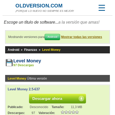
OLDVERSION.COM
¡PORQUE LO NUEVO NO SIEMPRE ES MEJOR!
Escoge un título de software...
a la versión que amas!
Mostrando versiones para
Mostrar todas las versiones
Android
Android
»
Finanzas
»
Level Money
Level Money
97 Descargas
Level Money
Última versión
Level Money 2.5-637
Descargar ahora
Publicado:
Desconocido
Tamaño:
11,3 MB
Descargas:
97
Valoración: