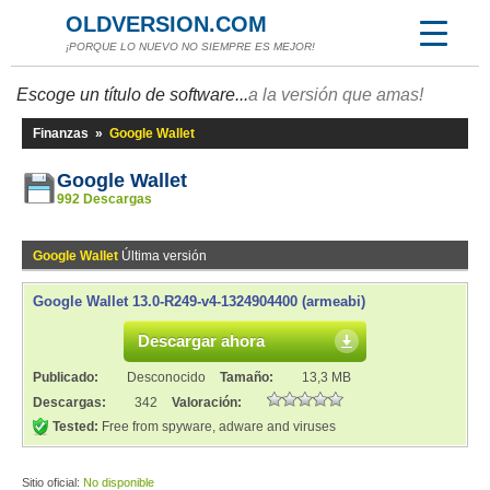
OLDVERSION.COM
¡PORQUE LO NUEVO NO SIEMPRE ES MEJOR!
Escoge un título de software...
a la versión que amas!
Finanzas
»
Google Wallet
Google Wallet
992 Descargas
Google Wallet
Última versión
Google Wallet 13.0-R249-v4-1324904400 (armeabi)
Descargar ahora
Publicado:
Desconocido
Tamaño:
13,3 MB
Descargas:
342
Valoración:
Tested:
Free from spyware, adware and viruses
Sitio oficial:
No disponible