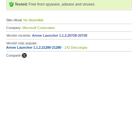
Tested:
Free from spyware, adware and viruses
Sitio oficial:
No disponible
Company:
Microsoft Corporation
Versión reciente:
Arrow Launcher 1.1.2.20728-20728
Versión más popular:
Arrow Launcher 1.1.2.21280-21280
- 142 Descargas
Compartir: