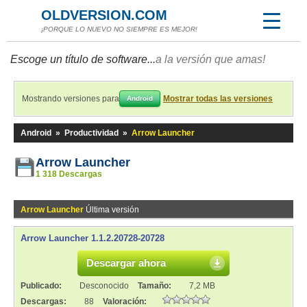
OLDVERSION.COM
¡PORQUE LO NUEVO NO SIEMPRE ES MEJOR!
Escoge un título de software...
a la versión que amas!
Mostrando versiones para
Mostrar todas las versiones
Android
Android
»
Productividad
»
Arrow Launcher
Arrow Launcher
1 318 Descargas
Arrow Launcher
Última versión
Arrow Launcher 1.1.2.20728-20728
Descargar ahora
Publicado:
Desconocido
Tamaño:
7,2 MB
Descargas:
88
Valoración: