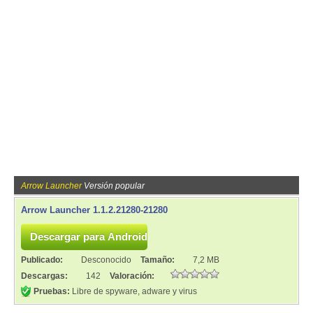
Arrow Launcher
Versión popular
Arrow Launcher 1.1.2.21280-21280
Publicado:
Desconocido
Tamaño:
7,2 MB
Descargas:
142
Valoración:
Pruebas:
Libre de spyware, adware y virus