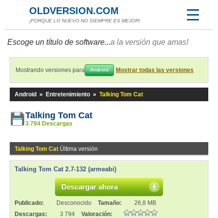
OLDVERSION.COM
¡PORQUE LO NUEVO NO SIEMPRE ES MEJOR!
Escoge un título de software...
a la versión que amas!
Mostrando versiones para
Mostrar todas las versiones
Android
Android
»
Entretenimiento
»
Talking Tom Cat
Talking Tom Cat
3 794 Descargas
Talking Tom Cat
Última versión
Talking Tom Cat 2.7-132 (armeabi)
Descargar ahora
Publicado:
Desconocido
Tamaño:
26,8 MB
Descargas:
3 794
Valoración: