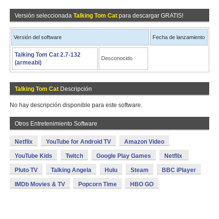
Versión seleccionada
Talking Tom Cat
para descargar GRATIS!
Versión del software
Fecha de lanzamiento
Talking Tom Cat 2.7-132
Desconocido
(armeabi)
Talking Tom Cat
Descripción
No hay descripción disponible para este software.
Otros Entretenimiento Software
Netflix
YouTube for Android TV
Amazon Video
YouTube Kids
Twitch
Google Play Games
Netflix
Pluto TV
Talking Angela
Hulu
Steam
BBC iPlayer
IMDb Movies & TV
Popcorn Time
HBO GO