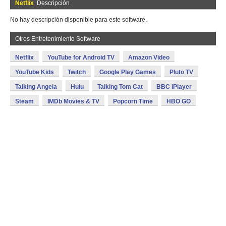
Netflix
Descripción
No hay descripción disponible para este software.
Otros Entretenimiento Software
Netflix
YouTube for Android TV
Amazon Video
YouTube Kids
Twitch
Google Play Games
Pluto TV
Talking Angela
Hulu
Talking Tom Cat
BBC iPlayer
Steam
IMDb Movies & TV
Popcorn Time
HBO GO