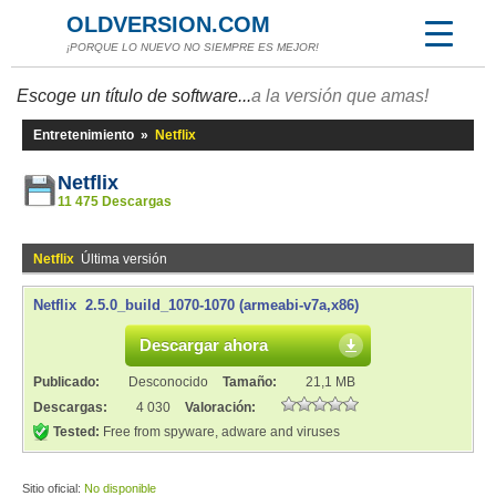
OLDVERSION.COM
¡PORQUE LO NUEVO NO SIEMPRE ES MEJOR!
Escoge un título de software...
a la versión que amas!
Entretenimiento
»
Netflix
Netflix
11 475 Descargas
Netflix
Última versión
Netflix 2.5.0_build_1070-1070 (armeabi-v7a,x86)
Descargar ahora
Publicado:
Desconocido
Tamaño:
21,1 MB
Descargas:
4 030
Valoración:
Tested:
Free from spyware, adware and viruses
Sitio oficial:
No disponible