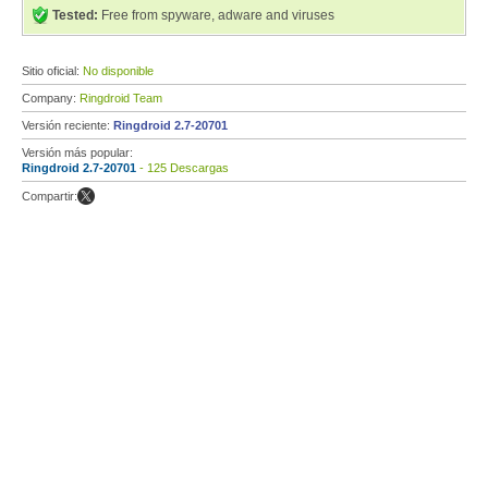
Tested:
Free from spyware, adware and viruses
Sitio oficial:
No disponible
Company:
Ringdroid Team
Versión reciente:
Ringdroid 2.7-20701
Versión más popular:
Ringdroid 2.7-20701
- 125 Descargas
Compartir: