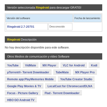
Versión seleccionada
Ringdroid
para descargar GRATIS!
Versión del software
Fecha de lanzamiento
Ringdroid 2.7-20701
Desconocido
Ringdroid
Descripción
No hay descripción disponible para este software.
Otros Medios de comunicación y vídeo Software
YouTube
VidMate
MX Player
VLC for Android
Kodi
µTorrent®- Torrent Downloader
TubeMate
MX Player Pro
Remote app:PlayMemories Mobile
YouTube Creator Studio
Google Play Movies & TV
LocalCast for Chromecast/DLNA
Focus - Picture Gallery
Flud - Torrent Downloader
HBO GO Android TV