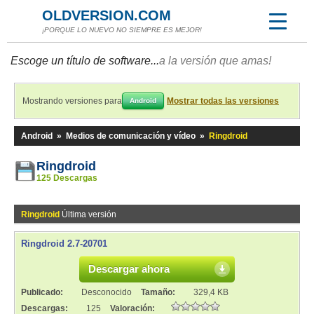
OLDVERSION.COM
¡PORQUE LO NUEVO NO SIEMPRE ES MEJOR!
Escoge un título de software...
a la versión que amas!
Mostrando versiones para
Mostrar todas las versiones
Android
Android
»
Medios de comunicación y vídeo
»
Ringdroid
Ringdroid
125 Descargas
Ringdroid
Última versión
Ringdroid 2.7-20701
Descargar ahora
Publicado:
Desconocido
Tamaño:
329,4 KB
Descargas:
125
Valoración: