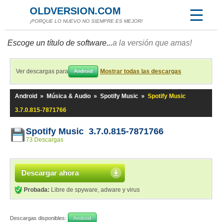
OLDVERSION.COM
¡PORQUE LO NUEVO NO SIEMPRE ES MEJOR!
Escoge un título de software...
a la versión que amas!
Ver descargas para
Mostrar todas las descargas
Android
Android
»
Música & Audio
»
Spotify Music
»
Spotify Music
3.7.0.815-7871766
Spotify Music 3.7.0.815-7871766
73 Descargas
Descargar ahora
Probada:
Libre de spyware, adware y virus
Descargas disponibles:
Android