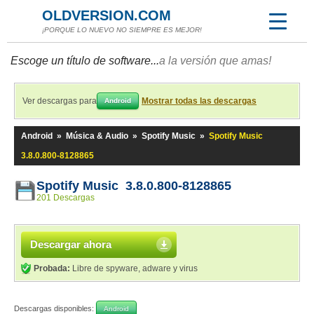
OLDVERSION.COM
¡PORQUE LO NUEVO NO SIEMPRE ES MEJOR!
Escoge un título de software...
a la versión que amas!
Ver descargas para
Mostrar todas las descargas
Android
Android
»
Música & Audio
»
Spotify Music
»
Spotify Music
3.8.0.800-8128865
Spotify Music 3.8.0.800-8128865
201 Descargas
Descargar ahora
Probada:
Libre de spyware, adware y virus
Descargas disponibles:
Android