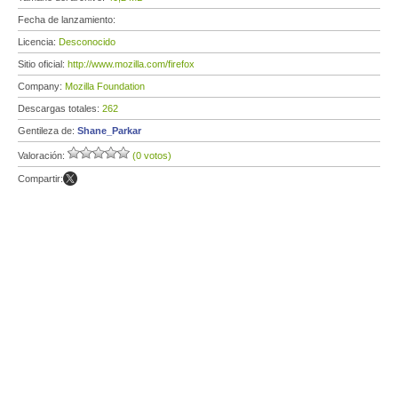
Fecha de lanzamiento:
Licencia:
Desconocido
Sitio oficial:
http://www.mozilla.com/firefox
Company:
Mozilla Foundation
Descargas totales:
262
Gentileza de:
Shane_Parkar
Valoración:
(0 votos)
Compartir: