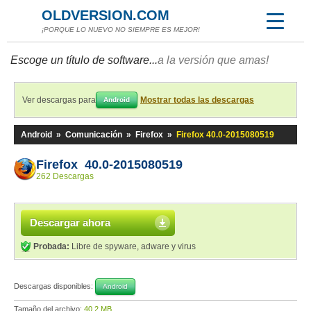
OLDVERSION.COM
¡PORQUE LO NUEVO NO SIEMPRE ES MEJOR!
Escoge un título de software...
a la versión que amas!
Ver descargas para
Mostrar todas las descargas
Android
Android
»
Comunicación
»
Firefox
»
Firefox 40.0-2015080519
Firefox 40.0-2015080519
262 Descargas
Descargar ahora
Probada:
Libre de spyware, adware y virus
Descargas disponibles:
Android
Tamaño del archivo:
40,2 MB