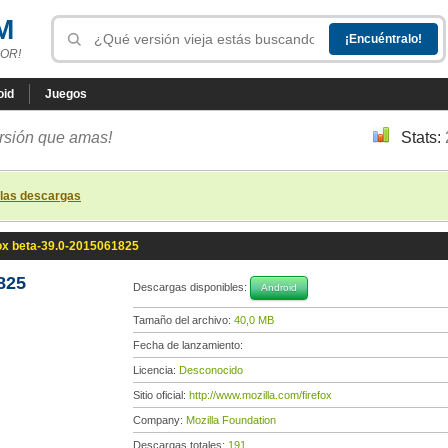
M
OR!
oid
Juegos
ersión que amas!
Stats:
 las descargas
ox beta-39.0-2015061825
825
Descargas disponibles:
Android
Tamaño del archivo:
40,0 MB
Fecha de lanzamiento:
Licencia:
Desconocido
Sitio oficial:
http://www.mozilla.com/firefox
Company:
Mozilla Foundation
Descargas totales:
191