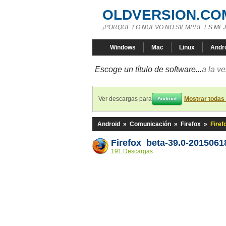
OLDVERSION.CO
¡PORQUE LO NUEVO NO SIEMPRE ES MEJ
Windows
Mac
Linux
Andr
Escoge un título de software...
a la v
Ver descargas para
Mostrar todas
Android
Android
»
Comunicación
»
Firefox
»
Firef
Firefox beta-39.0-2015061
191 Descargas