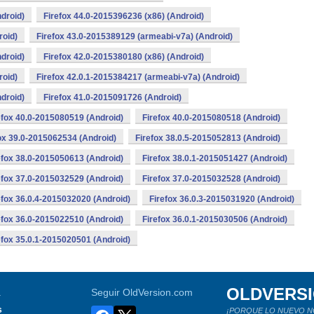
droid)
Firefox 44.0-2015396236 (x86) (Android)
roid)
Firefox 43.0-2015389129 (armeabi-v7a) (Android)
droid)
Firefox 42.0-2015380180 (x86) (Android)
roid)
Firefox 42.0.1-2015384217 (armeabi-v7a) (Android)
droid)
Firefox 41.0-2015091726 (Android)
efox 40.0-2015080519 (Android)
Firefox 40.0-2015080518 (Android)
ox 39.0-2015062534 (Android)
Firefox 38.0.5-2015052813 (Android)
efox 38.0-2015050613 (Android)
Firefox 38.0.1-2015051427 (Android)
efox 37.0-2015032529 (Android)
Firefox 37.0-2015032528 (Android)
efox 36.0.4-2015032020 (Android)
Firefox 36.0.3-2015031920 (Android)
efox 36.0-2015022510 (Android)
Firefox 36.0.1-2015030506 (Android)
efox 35.0.1-2015020501 (Android)
OLDVERS
a
Seguir OldVersion.com
s
¡PORQUE LO NUEVO N