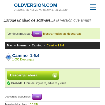
OLDVERSION.COM
¡PORQUE LO NUEVO NO SIEMPRE ES MEJOR!
Escoge un título de software...
a la versión que amas!
Ver descargas para
Mostrar todas las descargas
Mac
Mac
»
Internet
»
Camino
»
Camino 1.6.4
Camino 1.6.4
1 055 Descargas
Descargar ahora
Probada:
Libre de spyware, adware y virus
Descargas disponibles:
Mac
Tamaño del archivo:
15,3 MB