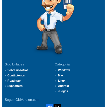
Sitio Enlaces
Categoría
Sobre nosotros
Windows
Contáctenos
Mac
Roadmap
Linux
Supporters
Android
Juegos
Seguir OldVersion.com