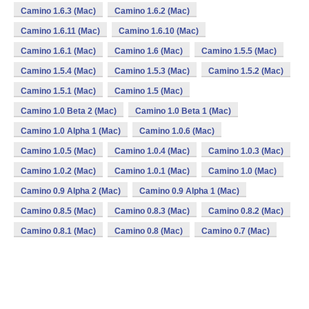
Camino 1.6.3 (Mac)
Camino 1.6.2 (Mac)
Camino 1.6.11 (Mac)
Camino 1.6.10 (Mac)
Camino 1.6.1 (Mac)
Camino 1.6 (Mac)
Camino 1.5.5 (Mac)
Camino 1.5.4 (Mac)
Camino 1.5.3 (Mac)
Camino 1.5.2 (Mac)
Camino 1.5.1 (Mac)
Camino 1.5 (Mac)
Camino 1.0 Beta 2 (Mac)
Camino 1.0 Beta 1 (Mac)
Camino 1.0 Alpha 1 (Mac)
Camino 1.0.6 (Mac)
Camino 1.0.5 (Mac)
Camino 1.0.4 (Mac)
Camino 1.0.3 (Mac)
Camino 1.0.2 (Mac)
Camino 1.0.1 (Mac)
Camino 1.0 (Mac)
Camino 0.9 Alpha 2 (Mac)
Camino 0.9 Alpha 1 (Mac)
Camino 0.8.5 (Mac)
Camino 0.8.3 (Mac)
Camino 0.8.2 (Mac)
Camino 0.8.1 (Mac)
Camino 0.8 (Mac)
Camino 0.7 (Mac)