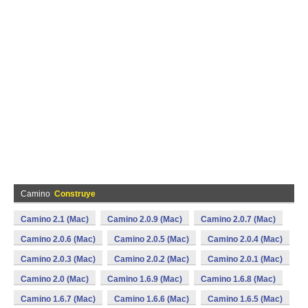
Camino
Construye
Camino 2.1 (Mac)
Camino 2.0.9 (Mac)
Camino 2.0.7 (Mac)
Camino 2.0.6 (Mac)
Camino 2.0.5 (Mac)
Camino 2.0.4 (Mac)
Camino 2.0.3 (Mac)
Camino 2.0.2 (Mac)
Camino 2.0.1 (Mac)
Camino 2.0 (Mac)
Camino 1.6.9 (Mac)
Camino 1.6.8 (Mac)
Camino 1.6.7 (Mac)
Camino 1.6.6 (Mac)
Camino 1.6.5 (Mac)