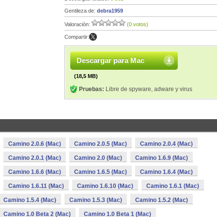
Gentileza de:
debra1959
Valoración:
(0 votos)
Compartir:
Descargar para Mac
(18,5 MB)
Pruebas:
Libre de spyware, adware y virus
Camino 2.0.6 (Mac)
Camino 2.0.5 (Mac)
Camino 2.0.4 (Mac)
Camino 2.0.1 (Mac)
Camino 2.0 (Mac)
Camino 1.6.9 (Mac)
Camino 1.6.6 (Mac)
Camino 1.6.5 (Mac)
Camino 1.6.4 (Mac)
Camino 1.6.11 (Mac)
Camino 1.6.10 (Mac)
Camino 1.6.1 (Mac)
Camino 1.5.4 (Mac)
Camino 1.5.3 (Mac)
Camino 1.5.2 (Mac)
Camino 1.0 Beta 2 (Mac)
Camino 1.0 Beta 1 (Mac)