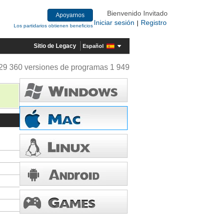
Bienvenido Invitado
Apoyarnos
Iniciar sesión
Registro
|
Los partidarios obtienen beneficios
Sitio de Legacy
Español
29 360 versiones de programas 1 949