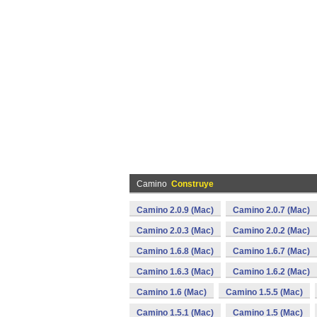
Camino
Construye
Camino 2.0.9 (Mac)
Camino 2.0.7 (Mac)
Camino 2.0.3 (Mac)
Camino 2.0.2 (Mac)
Camino 1.6.8 (Mac)
Camino 1.6.7 (Mac)
Camino 1.6.3 (Mac)
Camino 1.6.2 (Mac)
Camino 1.6 (Mac)
Camino 1.5.5 (Mac)
Camino 1.5.1 (Mac)
Camino 1.5 (Mac)