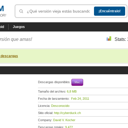
M
OR!
oid
Juegos
ersión que amas!
Stats:
s descargas
Descargas disponibles:
Mac
Tamaño del archivo:
6,8 MB
Fecha de lanzamiento:
Feb 24, 2011
Licencia:
Desconocido
Sitio oficial:
http://cyberduck.ch
Company:
David V. Kocher
Descargas totales:
9 472