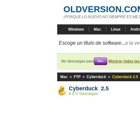
OLDVERSION.CO
¡PORQUE LO NUEVO NO SIEMPRE ES MEJ
Windows
Mac
Linux
Andr
Escoge un título de software...
a la v
Ver descargas para
Mostrar todas la
Mac
Mac
»
FTP
»
Cyberduck
»
Cyberduck 2.5
Cyberduck 2.5
9 472 Descargas