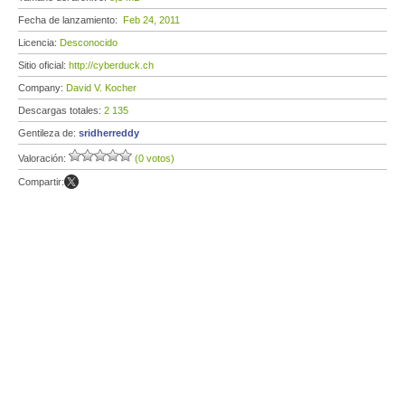
Fecha de lanzamiento:
Feb 24, 2011
Licencia:
Desconocido
Sitio oficial:
http://cyberduck.ch
Company:
David V. Kocher
Descargas totales:
2 135
Gentileza de:
sridherreddy
Valoración:
(0 votos)
Compartir: