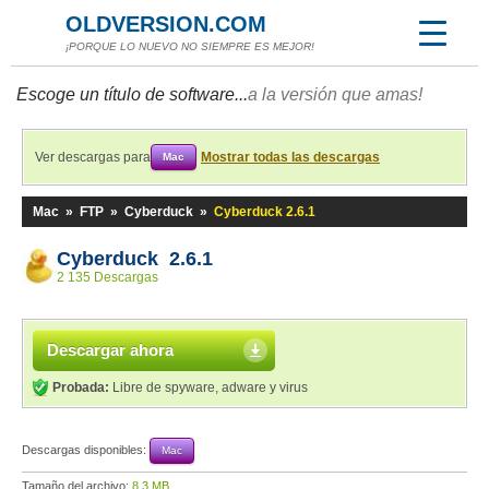
OLDVERSION.COM
¡PORQUE LO NUEVO NO SIEMPRE ES MEJOR!
Escoge un título de software...
a la versión que amas!
Ver descargas para
Mostrar todas las descargas
Mac
Mac
»
FTP
»
Cyberduck
»
Cyberduck 2.6.1
Cyberduck 2.6.1
2 135 Descargas
Descargar ahora
Probada:
Libre de spyware, adware y virus
Descargas disponibles:
Mac
Tamaño del archivo:
8,3 MB