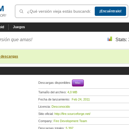
M
OR!
oid
Juegos
ersión que amas!
Stats:
s descargas
Descargas disponibles:
Mac
Tamaño del archivo:
4,0 MB
Fecha de lanzamiento:
Feb 24, 2011
Licencia:
Desconocido
Sitio oficial:
http://fire.sourceforge.net/
Company:
Fire Development Team
Descargas totales:
5 397