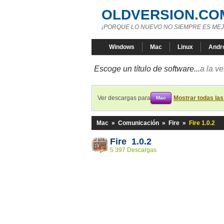
OLDVERSION.CO
¡PORQUE LO NUEVO NO SIEMPRE ES MEJ
Windows
Mac
Linux
Andr
Escoge un título de software...
a la v
Ver descargas para
Mostrar todas la
Mac
Mac
»
Comunicación
»
Fire
»
Fire 1.0.2
Fire 1.0.2
5 397 Descargas