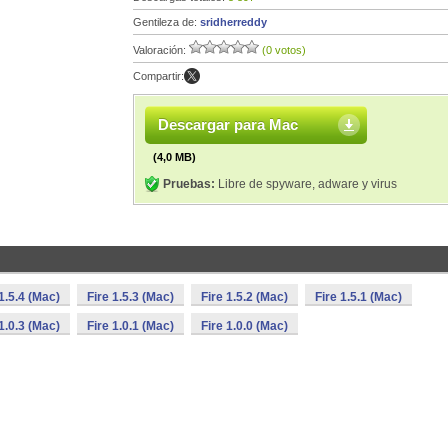
Gentileza de:
sridherreddy
Valoración:
(0 votos)
Compartir:
Descargar para Mac
(4,0 MB)
Pruebas:
Libre de spyware, adware y virus
 1.5.4 (Mac)
Fire 1.5.3 (Mac)
Fire 1.5.2 (Mac)
Fire 1.5.1 (Mac)
 1.0.3 (Mac)
Fire 1.0.1 (Mac)
Fire 1.0.0 (Mac)