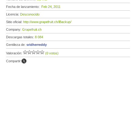
Fecha de lanzamiento:
Feb 24, 2011
Licencia:
Desconocido
Sitio oficial:
http://www.grapefruit.ch/iBackup/
Company:
Grapefruit.ch
Descargas totales:
8 084
Gentileza de:
sridherreddy
Valoración:
(0 votos)
Compartir: