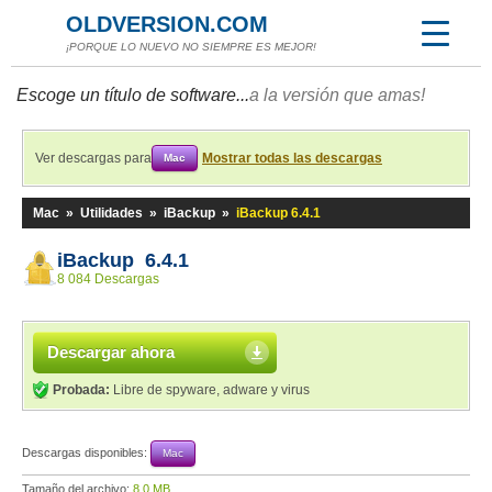
OLDVERSION.COM
¡PORQUE LO NUEVO NO SIEMPRE ES MEJOR!
Escoge un título de software...
a la versión que amas!
Ver descargas para
Mostrar todas las descargas
Mac
Mac
»
Utilidades
»
iBackup
»
iBackup 6.4.1
iBackup 6.4.1
8 084 Descargas
Descargar ahora
Probada:
Libre de spyware, adware y virus
Descargas disponibles:
Mac
Tamaño del archivo:
8,0 MB