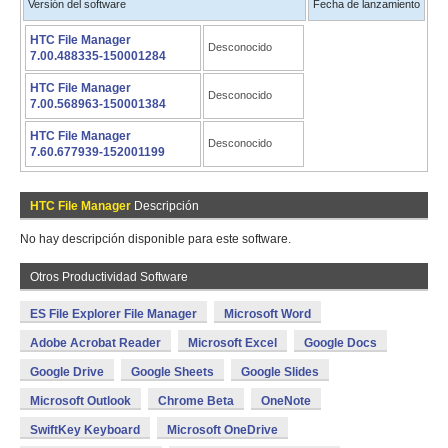
Versión del software
Fecha de lanzamiento
HTC File Manager
Desconocido
7.00.488335-150001284
HTC File Manager
Desconocido
7.00.568963-150001384
HTC File Manager
Desconocido
7.60.677939-152001199
HTC File Manager
Descripción
No hay descripción disponible para este software.
Otros Productividad Software
ES File Explorer File Manager
Microsoft Word
Adobe Acrobat Reader
Microsoft Excel
Google Docs
Google Drive
Google Sheets
Google Slides
Microsoft Outlook
Chrome Beta
OneNote
SwiftKey Keyboard
Microsoft OneDrive