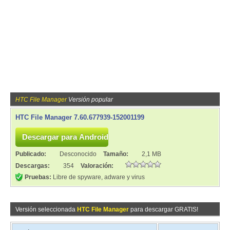
HTC File Manager
Versión popular
HTC File Manager 7.60.677939-152001199
Publicado:
Desconocido
Tamaño:
2,1 MB
Descargas:
354
Valoración:
Pruebas:
Libre de spyware, adware y virus
Versión seleccionada
HTC File Manager
para descargar GRATIS!