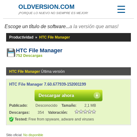
OLDVERSION.COM
¡PORQUE LO NUEVO NO SIEMPRE ES MEJOR!
Escoge un título de software...
a la versión que amas!
Productividad
»
HTC File Manager
HTC File Manager
752 Descargas
HTC File Manager
Última versión
HTC File Manager 7.60.677939-152001199
Descargar ahora
Publicado:
Desconocido
Tamaño:
2,1 MB
Descargas:
354
Valoración:
Tested:
Free from spyware, adware and viruses
Sitio oficial:
No disponible