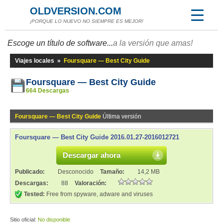
OLDVERSION.COM
¡PORQUE LO NUEVO NO SIEMPRE ES MEJOR!
Escoge un título de software...
a la versión que amas!
Viajes locales
»
Foursquare — Best City Guide
Foursquare — Best City Guide
664 Descargas
Foursquare — Best City Guide
Última versión
Foursquare — Best City Guide 2016.01.27-2016012721
Descargar ahora
Publicado:
Desconocido
Tamaño:
14,2 MB
Descargas:
88
Valoración:
Tested:
Free from spyware, adware and viruses
Sitio oficial:
No disponible