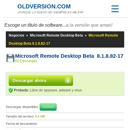
OLDVERSION.COM
¡PORQUE LO NUEVO NO SIEMPRE ES MEJOR!
Escoge un título de software...
a la versión que amas!
Negocios
»
Microsoft Remote Desktop Beta
»
Microsoft Remote
Desktop Beta 8.1.8.82-17
Microsoft Remote Desktop Beta 8.1.8.82-17
60 Descargas
Descargar ahora
Probada:
Libre de spyware, adware y virus
Descargas disponibles:
Android
Tamaño del archivo:
8,4 MB
Fecha de lanzamiento: