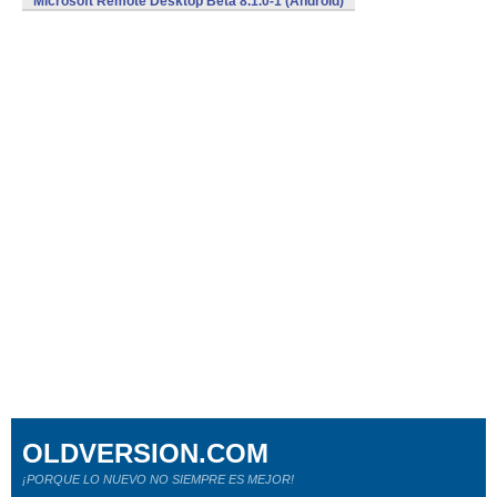
Microsoft Remote Desktop Beta 8.1.0-1 (Android)
OLDVERSION.COM
¡PORQUE LO NUEVO NO SIEMPRE ES MEJOR!