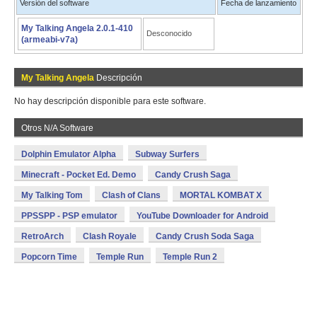
Versión del software
Fecha de lanzamiento
My Talking Angela 2.0.1-410
Desconocido
(armeabi-v7a)
My Talking Angela
Descripción
No hay descripción disponible para este software.
Otros N/A Software
Dolphin Emulator Alpha
Subway Surfers
Minecraft - Pocket Ed. Demo
Candy Crush Saga
My Talking Tom
Clash of Clans
MORTAL KOMBAT X
PPSSPP - PSP emulator
YouTube Downloader for Android
RetroArch
Clash Royale
Candy Crush Soda Saga
Popcorn Time
Temple Run
Temple Run 2