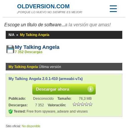
OLDVERSION.COM
¡PORQUE LO NUEVO NO SIEMPRE ES MEJOR!
Escoge un título de software...
a la versión que amas!
N/A
»
My Talking Angela
My Talking Angela
7 352 Descargas
My Talking Angela
Última versión
My Talking Angela 2.0.1-410 (armeabi-v7a)
Descargar ahora
Publicado:
Desconocido
Tamaño:
76,3 MB
Descargas:
7 352
Valoración:
Tested:
Free from spyware, adware and viruses
Sitio oficial:
No disponible