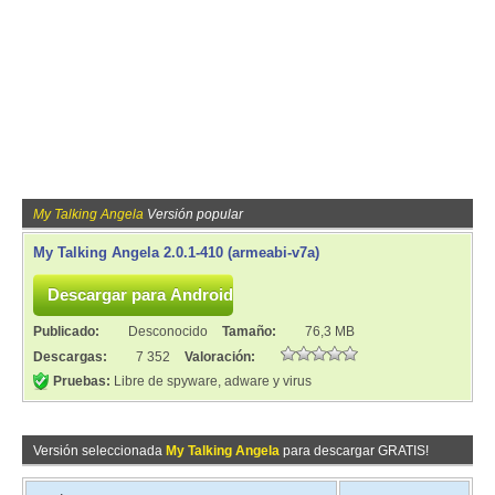
My Talking Angela
Versión popular
My Talking Angela 2.0.1-410 (armeabi-v7a)
Publicado:
Desconocido
Tamaño:
76,3 MB
Descargas:
7 352
Valoración:
Pruebas:
Libre de spyware, adware y virus
Versión seleccionada
My Talking Angela
para descargar GRATIS!