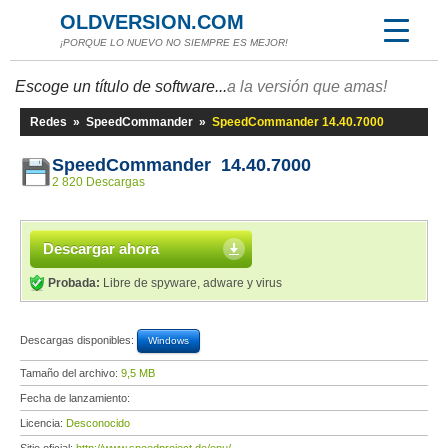
OLDVERSION.COM
¡PORQUE LO NUEVO NO SIEMPRE ES MEJOR!
Escoge un título de software...
a la versión que amas!
Redes
»
SpeedCommander
»
SpeedCommander 14.40.7000
SpeedCommander 14.40.7000
2 820 Descargas
Descargar ahora
Probada:
Libre de spyware, adware y virus
Descargas disponibles:
Windows
Tamaño del archivo:
9,5 MB
Fecha de lanzamiento:
Licencia:
Desconocido