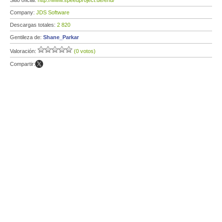
Sitio oficial:
http://www.speedproject.de/enu/
Company:
JDS Software
Descargas totales:
2 820
Gentileza de:
Shane_Parkar
Valoración:
(0 votos)
Compartir: