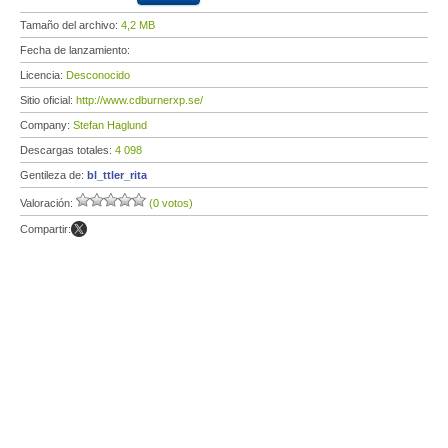
Tamaño del archivo:
4,2 MB
Fecha de lanzamiento:
Licencia:
Desconocido
Sitio oficial:
http://www.cdburnerxp.se/
Company:
Stefan Haglund
Descargas totales:
4 098
Gentileza de:
bl_ttler_rita
Valoración:
(0 votos)
Compartir: