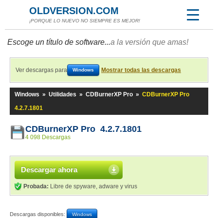
OLDVERSION.COM
¡PORQUE LO NUEVO NO SIEMPRE ES MEJOR!
Escoge un título de software...
a la versión que amas!
Ver descargas para
Mostrar todas las descargas
Windows
Windows
»
Utilidades
»
CDBurnerXP Pro
»
CDBurnerXP Pro
4.2.7.1801
CDBurnerXP Pro 4.2.7.1801
4 098 Descargas
Descargar ahora
Probada:
Libre de spyware, adware y virus
Descargas disponibles:
Windows